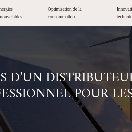
nergies
Optimisation de la
Innovat
enouvelables
consommation
technol
S D’UN DISTRIBUTEU
FESSIONNEL POUR LE